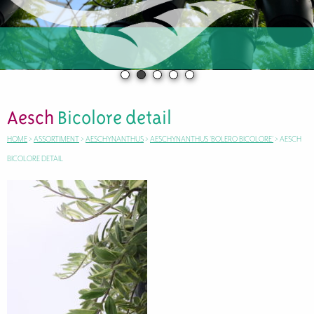
Aesch
Bicolore detail
HOME
>
ASSORTIMENT
>
AESCHYNANTHUS
>
AESCHYNANTHUS ‘BOLERO BICOLORE’
>
AESCH
BICOLORE DETAIL