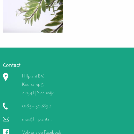
Contact
Hillplant B.V.
Kooikamp 5
4254 LJ Sleeuwijk
0183 – 302890
mail@hillplant.nl
Volg ons op Facebook