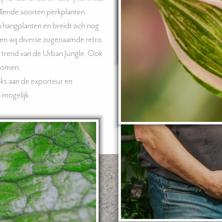
illende soorten perkplanten.
n hangplanten en breidt zich nog
ben wij diverse zogenaamde retro
 trend van de Urban Jungle. Ook
ekomen.
eeks aan de exporteur en
 mogelijk.
Bekijk hie
ass