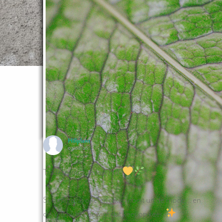
Het laatste nieuws
Hillplant
03/08/26
Tradescantia 'Yellow Hill'
Sommige favorieten raken nooit uit de mode... en
de Yellow Hill bewijst dat keer op keer.