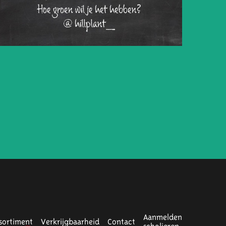
Hoe groen wil je het hebben?
@hillplant_
Aanmelden
sortiment
Verkrijgbaarheid
Contact