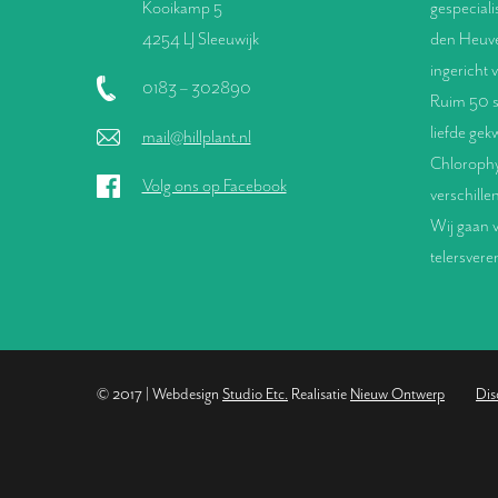
Kooikamp 5
gespeciali
4254 LJ Sleeuwijk
den Heuve
ingericht 
0183 – 302890
Ruim 50 s
liefde gek
mail@hillplant.nl
Chlorophyt
Volg ons op Facebook
verschille
Wij gaan v
telersver
© 2017 | Webdesign
Studio Etc.
Realisatie
Nieuw Ontwerp
Dis