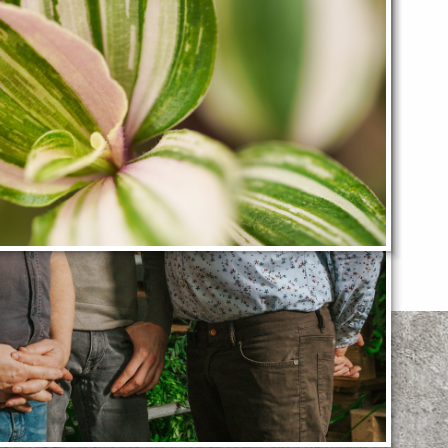
r ons prachtige
ortiment