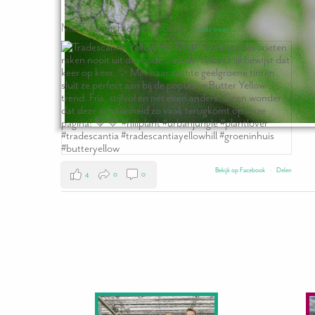
Met haar zachte geelgroene
...
Lees meer
Bekijk op Facebook
·
Delen
4
0
0