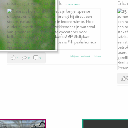
uitstraling in iedere ruimte. Ho
...
Erika 
Lees meer
Bekijk op Facebook
·
Delen
3
0
0