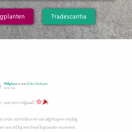
gplanten
Tradescantia
Hillplant
is met
Erika Verbeek
.
16/07/26
r, wat een mijlpaal!
ns onze zomerborrel van afgelopen vrijdag
en we stil bij een heel bijzonder moment.