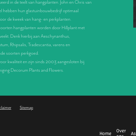
seerd in de teelt van hangplanten. John en Chris van
l hebben hun glastuinbouwbedrijf optimaal
voor de kweek van hang- en perkplanten.
oorten hangplanten worden door Hillplant met
weekt. Denk hierbij aan Aeschynanthus,
um, Rhipsalis, Tradescantia, varens en
nde soorten perkgoed.
oor kwaliteit en zijn sinds 2003 aangesloten bij
eniging Decorum Plants and Flowers.
claimer
Sitemap
Over
Home
As