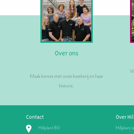
Over ons
Vo
Maak kennis met onze kwekerij en haar
historie.
Contact
Over Hil
Hillplant B.V.
Hillplant i