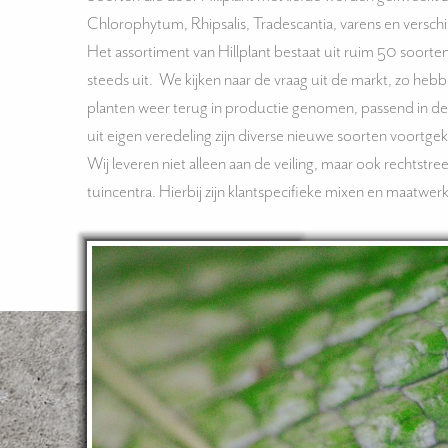
Chlorophytum, Rhipsalis, Tradescantia, varens en versch
Het assortiment van Hillplant bestaat uit ruim 50 soorte
steeds uit. We kijken naar de vraag uit de markt, zo heb
planten weer terug in productie genomen, passend in de
uit eigen veredeling zijn diverse nieuwe soorten voortg
Wij leveren niet alleen aan de veiling, maar ook rechtstr
tuincentra. Hierbij zijn klantspecifieke mixen en maatwerk