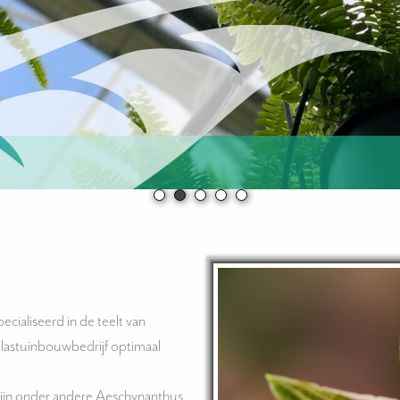
pecialiseerd in de teelt van
lastuinbouwbedrijf optimaal
zijn onder andere Aeschynanthus,