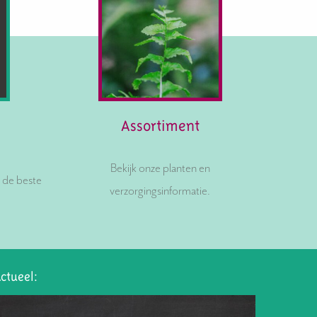
Assortiment
Bekijk onze planten en
r de beste
verzorgingsinformatie.
ctueel: