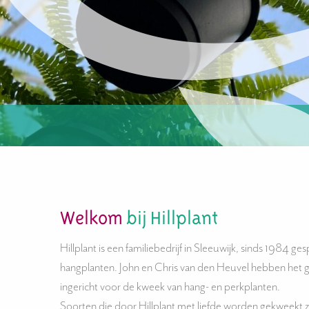
Welkom
bij Hillplant
Hillplant is een familiebedrijf in Sleeuwijk, sinds 1984 ges
hangplanten. John en Chris van den Heuvel hebben het g
ingericht voor de kweek van hang- en perkplanten.
Soorten die door Hillplant met liefde worden gekweekt 