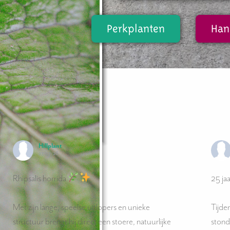
Perkplanten
Han
Hillplant
27/07/26
Rhipsalis horrida
25 jaa
Met zijn lange, speelse uitlopers en unieke
Tijde
structuur brengt hij direct een stoere, natuurlijke
stond