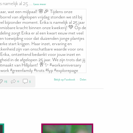
is namelijk al 25
...
Lees meer
Bekijk op Facebook
·
Delen
23
0
3