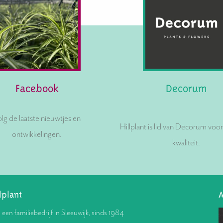
Facebook
Decorum
lg de laatste nieuwtjes en
Hillplant is lid van Decorum voo
ontwikkelingen.
kwaliteit.
lplant
A
s een familiebedrijf in Sleeuwijk, sinds 1984