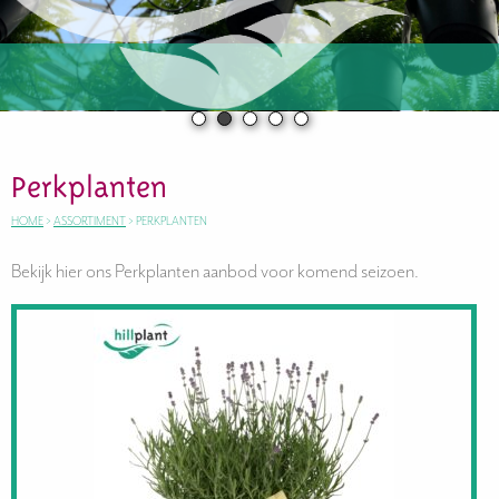
Perkplanten
HOME
>
ASSORTIMENT
>
PERKPLANTEN
Bekijk hier ons Perkplanten aanbod voor komend seizoen.