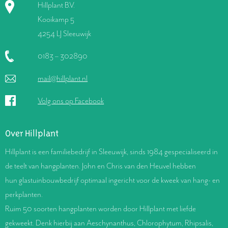
Hillplant B.V.
Kooikamp 5
4254 LJ Sleeuwijk
0183 – 302890
mail@hillplant.nl
Volg ons op Facebook
Over Hillplant
Hillplant is een familiebedrijf in Sleeuwijk, sinds 1984 gespecialiseerd in
de teelt van hangplanten. John en Chris van den Heuvel hebben
hun glastuinbouwbedrijf optimaal ingericht voor de kweek van hang- en
perkplanten.
Ruim 50 soorten hangplanten worden door Hillplant met liefde
gekweekt. Denk hierbij aan Aeschynanthus, Chlorophytum, Rhipsalis,