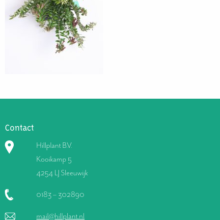
Contact
Hillplant B.V.
Kooikamp 5
4254 LJ Sleeuwijk
0183 – 302890
mail@hillplant.nl