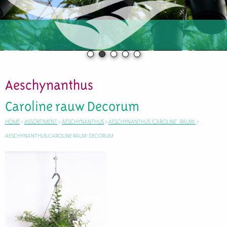
Aeschynanthus
Caroline rauw Decorum
HOME
>
ASSORTIMENT
>
AESCHYNANTHUS
>
AESCHYNANTHUS ‘CAROLINE’ -RAUW-
>
AESCHYNANTHUS CAROLINE RAUW DECORUM