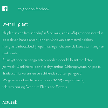
Volg ons op Facebook
Over Hillplant
Hillplant is een familiebedrijf in Sleeuwijk, sinds 1984 gespecialiseerd in
de teelt van hangplanten. John en Chris van den Heuvel hebben
hun glastuinbouwbedrijf optimaal ingericht voor de kweek van hang- en
perkplanten.
Ruim 50 soorten hangplanten worden door Hillplant met liefde
gekweekt. Denk hierbij aan Aeschynanthus, Chlorophytum, Rhipsalis,
Tradescantia, varens en verschillende soorten perkgoed.
Wij gaan voor kwaliteit en zijn sinds 2003 aangesloten bij
telersvereniging Decorum Plants and Flowers.
Actueel: