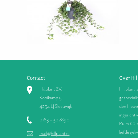
Contact
Over Hil
Hillplant B.V.
Hillplant i
Kooikamp 5
gespeciali
4254 LJ Sleeuwijk
den Heuve
ingericht 
0183 – 302890
Ruim 50 s
liefde gek
mail@hillplant.nl