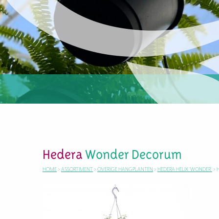
Hedera
Wonder Decorum
HOME
>
ASSORTIMENT
>
OVERIGE HANGPLANTEN
>
HEDERA HELIX ‘WONDER’
>