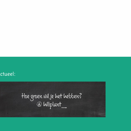
ctueel:
Hoe groen wil je het hebben?
@hillplant_