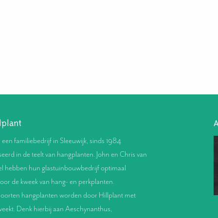
lplant
A
s een familiebedrijf in Sleeuwijk, sinds 1984
seerd in de teelt van hangplanten. John en Chris van
l hebben hun glastuinbouwbedrijf optimaal
voor de kweek van hang- en perkplanten.
oorten hangplanten worden door Hillplant met
weekt. Denk hierbij aan Aeschynanthus,