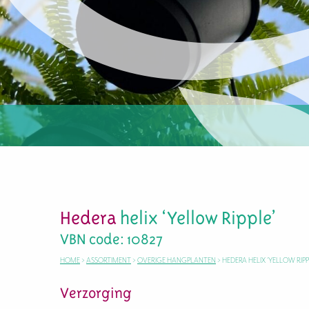
Hedera
helix ‘Yellow Ripple’
VBN code: 10827
HOME
>
ASSORTIMENT
>
OVERIGE HANGPLANTEN
>
HEDERA HELIX ‘YELLOW RIPP
Verzorging