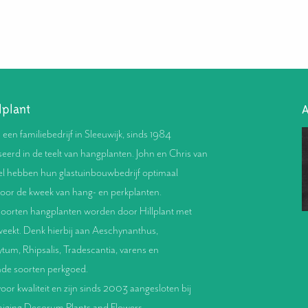
lplant
A
s een familiebedrijf in Sleeuwijk, sinds 1984
seerd in de teelt van hangplanten. John en Chris van
l hebben hun glastuinbouwbedrijf optimaal
voor de kweek van hang- en perkplanten.
oorten hangplanten worden door Hillplant met
weekt. Denk hierbij aan Aeschynanthus,
um, Rhipsalis, Tradescantia, varens en
nde soorten perkgoed.
oor kwaliteit en zijn sinds 2003 aangesloten bij
eniging Decorum Plants and Flowers.