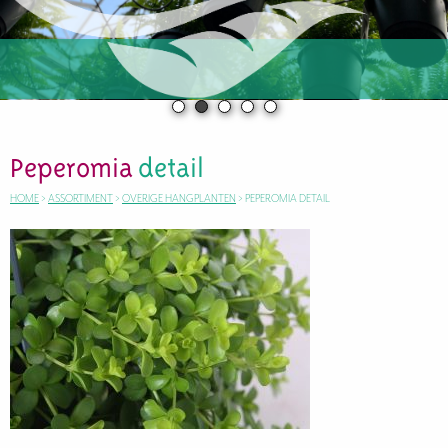
Peperomia
detail
HOME
>
ASSORTIMENT
>
OVERIGE HANGPLANTEN
>
PEPEROMIA DETAIL