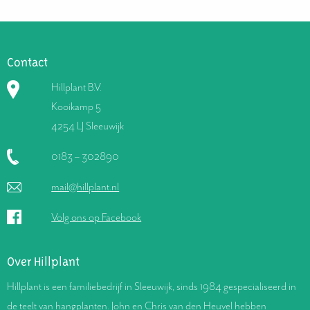
Contact
Hillplant B.V.
Kooikamp 5
4254 LJ Sleeuwijk
0183 – 302890
mail@hillplant.nl
Volg ons op Facebook
Over Hillplant
Hillplant is een familiebedrijf in Sleeuwijk, sinds 1984 gespecialiseerd in
de teelt van hangplanten. John en Chris van den Heuvel hebben