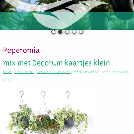
Peperomia
mix met Decorum kaartjes klein
HOME
>
ASSORTIMENT
>
OVERIGE HANGPLANTEN
>
PEPEROMIA MIX MET DECORUM KAARTJES
KLEIN