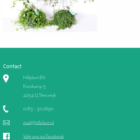
Contact
Hillplant B.V.
Kooikamp 5
4254 LJ Sleeuwijk
0183 – 302890
mail@hillplant.nl
Volg ons op Facebook