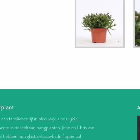
lplant
A
s een familiebedrijf in Sleeuwijk, sinds 1984
seerd in de teelt van hangplanten. John en Chris van
l hebben hun glastuinbouwbedrijf optimaal