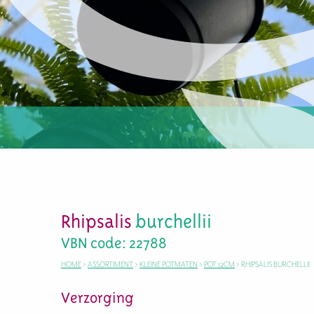
Rhipsalis
burchellii
VBN code: 22788
HOME
>
ASSORTIMENT
>
KLEINE POTMATEN
>
POT 12CM
>
RHIPSALIS BURCHELLII
Verzorging