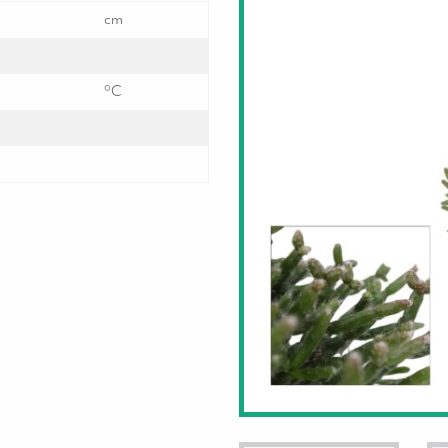
cm
°C