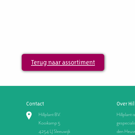
Terug naar assortiment
Contact
Over Hil
Hillplant B.V.
Hillplant i
Kooikamp 5
gespeciali
4254 LJ Sleeuwijk
den Heuve