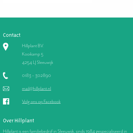
Contact
Hillplant B.V.
Kooikamp 5
4254 LJ Sleeuwijk
0183 – 302890
mail@hillplant.nl
Volg ons op Facebook
Over Hillplant
Hillplant is een familiebedrijf in Sleeuwijk, sinds 1984 gespecialiseerd in