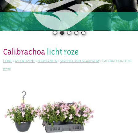
Calibrachoa
licht roze
HOME
>
ASSORTIMENT
>
PERKPLANTEN
>
STREPTOCARPUS SAXORUM
>
CALIBRACHOA LICHT
ROZE