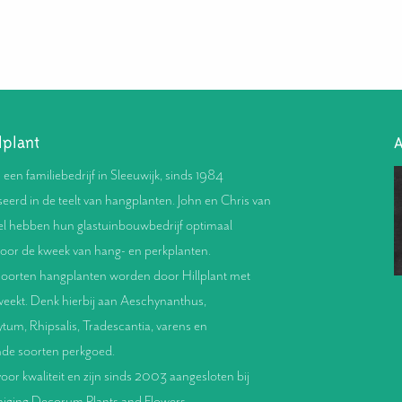
lplant
A
s een familiebedrijf in Sleeuwijk, sinds 1984
seerd in de teelt van hangplanten. John en Chris van
l hebben hun glastuinbouwbedrijf optimaal
voor de kweek van hang- en perkplanten.
oorten hangplanten worden door Hillplant met
weekt. Denk hierbij aan Aeschynanthus,
um, Rhipsalis, Tradescantia, varens en
nde soorten perkgoed.
oor kwaliteit en zijn sinds 2003 aangesloten bij
eniging Decorum Plants and Flowers.