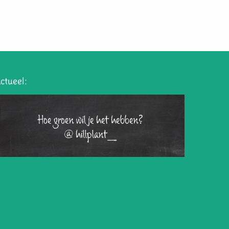
ctueel:
Hoe groen wil je het hebben?
@hillplant_