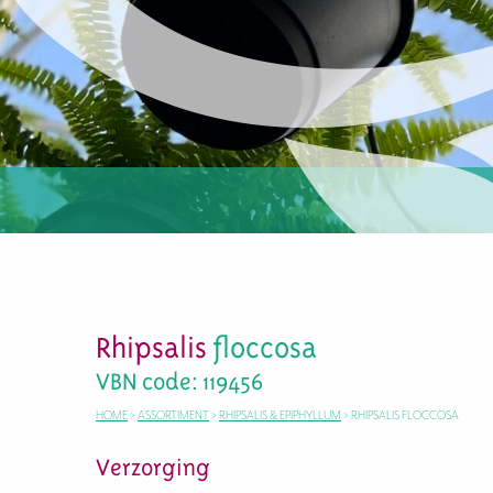
Rhipsalis
floccosa
VBN code: 119456
HOME
>
ASSORTIMENT
>
RHIPSALIS & EPIPHYLLUM
>
RHIPSALIS FLOCCOSA
Verzorging