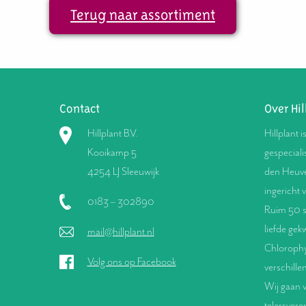
Terug naar assortiment
Contact
Over Hil
Hillplant B.V.
Hillplant i
Kooikamp 5
gespeciali
4254 LJ Sleeuwijk
den Heuve
ingericht 
0183 – 302890
Ruim 50 s
liefde gek
mail@hillplant.nl
Chlorophyt
Volg ons op Facebook
verschille
Wij gaan v
telersver