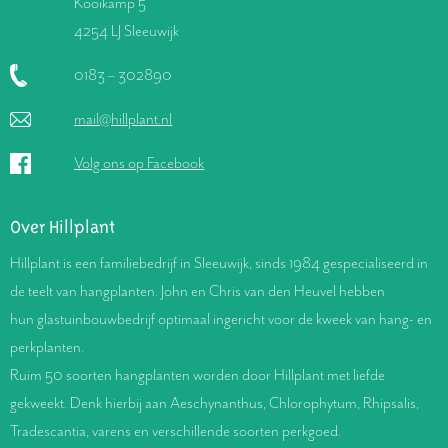
Kooikamp 5
4254 LJ Sleeuwijk
0183 – 302890
mail@hillplant.nl
Volg ons op Facebook
Over Hillplant
Hillplant is een familiebedrijf in Sleeuwijk, sinds 1984 gespecialiseerd in
de teelt van hangplanten. John en Chris van den Heuvel hebben
hun glastuinbouwbedrijf optimaal ingericht voor de kweek van hang- en
perkplanten.
Ruim 50 soorten hangplanten worden door Hillplant met liefde
gekweekt. Denk hierbij aan Aeschynanthus, Chlorophytum, Rhipsalis,
Tradescantia, varens en verschillende soorten perkgoed.