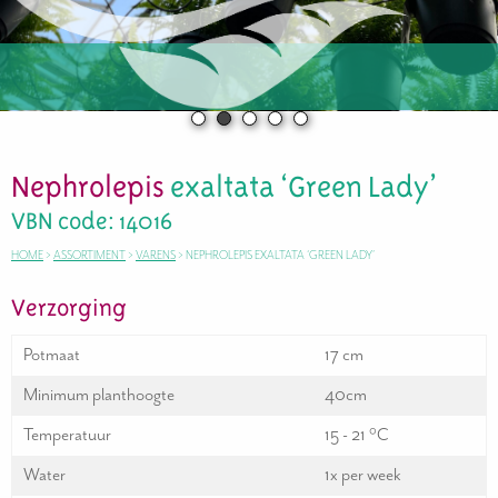
Nephrolepis
exaltata ‘Green Lady’
VBN code: 14016
HOME
>
ASSORTIMENT
>
VARENS
>
NEPHROLEPIS EXALTATA ‘GREEN LADY’
Verzorging
Potmaat
17 cm
Minimum planthoogte
40cm
Temperatuur
15 - 21 °C
Water
1x per week