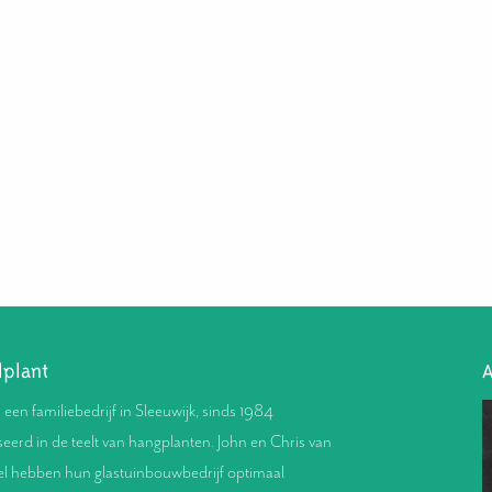
lplant
A
s een familiebedrijf in Sleeuwijk, sinds 1984
seerd in de teelt van hangplanten. John en Chris van
l hebben hun glastuinbouwbedrijf optimaal