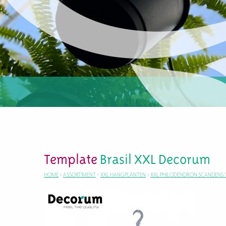
Template
Brasil XXL Decorum
HOME
>
ASSORTIMENT
>
XXL HANGPLANTEN
>
XXL PHILODENDRON SCANDENS ‘B