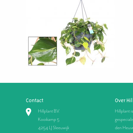
Contact
Over Hil
Hillplant B.V.
Hillplant i
Kooikamp 5
gespeciali
4254 LJ Sleeuwijk
den Heuve