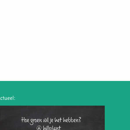
ctueel:
Hoe groen wil je het hebben?
@hillplant_