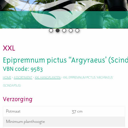
XXL
Epipremnum pictus “Argyraeus’ (Scin
VBN code: 9583
HOME
>
ASSORTIMENT
>
XXL HANGPLANTEN
>
XXL EPIPREMNUM PICTUS “ARGYRAEUS’
(SCINDAPSUS)
Verzorging
Potmaat
37 cm
Minimum planthoogte