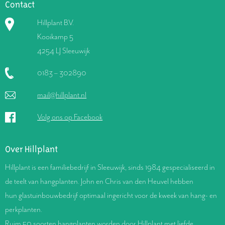
Contact
Hillplant B.V.
Kooikamp 5
4254 LJ Sleeuwijk
0183 – 302890
mail@hillplant.nl
Volg ons op Facebook
Over Hillplant
Hillplant is een familiebedrijf in Sleeuwijk, sinds 1984 gespecialiseerd in
de teelt van hangplanten. John en Chris van den Heuvel hebben
hun glastuinbouwbedrijf optimaal ingericht voor de kweek van hang- en
perkplanten.
Ruim 50 soorten hangplanten worden door Hillplant met liefde