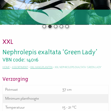
XXL
Nephrolepis exaltata ‘Green Lady’
VBN code: 14016
HOME
>
ASSORTIMENT
>
XXL HANGPLANTEN
>
XXL NEPHROLEPIS EXALTATA ‘GREEN LADY’
Verzorging
Potmaat
37 cm
Minimum planthoogte
Temperatuur
15 - 21 °C