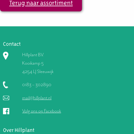
Terug naar assortiment
Contact
Hillplant B.V.
Kooikamp 5
4254 LJ Sleeuwijk
0183 – 302890
mail@hillplant.nl
Volg ons op Facebook
Over Hillplant