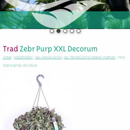
Trad
Zebr Purp XXL Decorum
HOME
>
ASSORTIMENT
>
XXL HANGPLANTEN
>
XXL TRADESCANTIA ZEBRINA ‘PURPUSII’
>
TRAD
ZEBR PURP XXL DECORUM