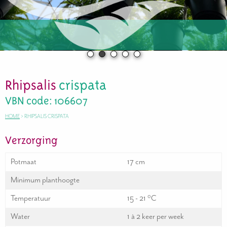
Rhipsalis
crispata
VBN code: 106607
HOME
>
RHIPSALIS CRISPATA
Verzorging
Potmaat
17 cm
Minimum planthoogte
Temperatuur
15 - 21 °C
Water
1 à 2 keer per week