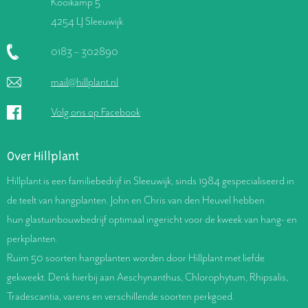
Kooikamp 5
4254 LJ Sleeuwijk
0183 – 302890
mail@hillplant.nl
Volg ons op Facebook
Over Hillplant
Hillplant is een familiebedrijf in Sleeuwijk, sinds 1984 gespecialiseerd in
de teelt van hangplanten. John en Chris van den Heuvel hebben
hun glastuinbouwbedrijf optimaal ingericht voor de kweek van hang- en
perkplanten.
Ruim 50 soorten hangplanten worden door Hillplant met liefde
gekweekt. Denk hierbij aan Aeschynanthus, Chlorophytum, Rhipsalis,
Tradescantia, varens en verschillende soorten perkgoed.