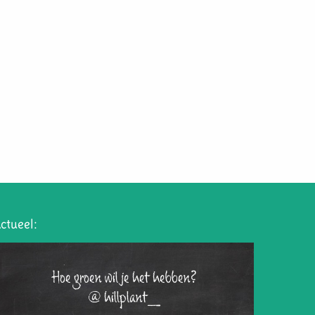
ctueel:
Hoe groen wil je het hebben?
@hillplant_