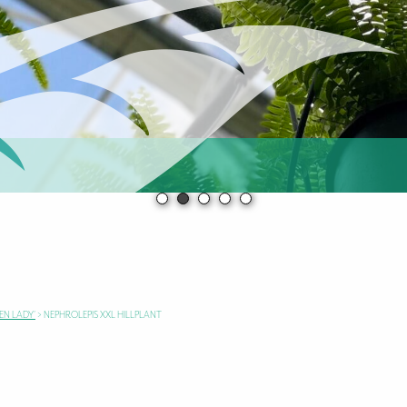
EN LADY’
>
NEPHROLEPIS XXL HILLPLANT