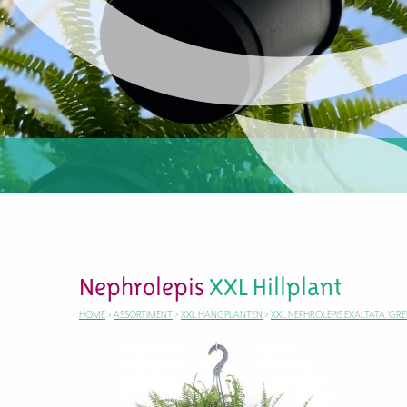
Nephrolepis
XXL Hillplant
HOME
>
ASSORTIMENT
>
XXL HANGPLANTEN
>
XXL NEPHROLEPIS EXALTATA ‘GRE