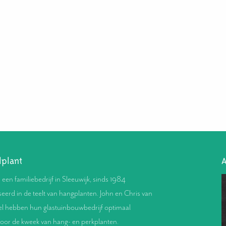
lplant
A
s een familiebedrijf in Sleeuwijk, sinds 1984
seerd in de teelt van hangplanten. John en Chris van
l hebben hun glastuinbouwbedrijf optimaal
voor de kweek van hang- en perkplanten.