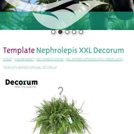
Template
Nephrolepis XXL Decorum
HOME
>
ASSORTIMENT
>
XXL HANGPLANTEN
>
XXL NEPHROLEPIS EXALTATA ‘GREEN LADY’
>
TEMPLATE NEPHROLEPIS XXL DECORUM