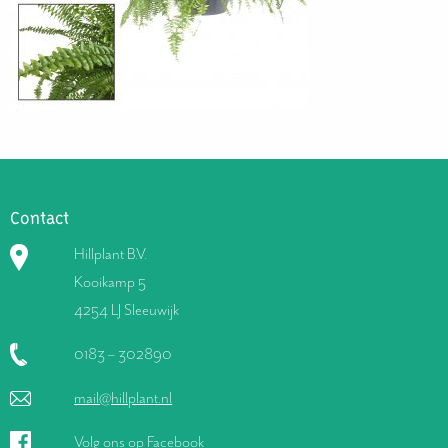
Contact
Hillplant B.V.
Kooikamp 5
4254 LJ Sleeuwijk
0183 – 302890
mail@hillplant.nl
Volg ons op Facebook